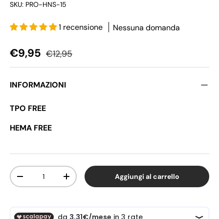
SKU:
PRO-HNS-15
1 recensione
Nessuna domanda
Prezzo di vendita
Prezzo normale
€9,95
€12,95
INFORMAZIONI
TPO FREE
HEMA FREE
Q.tà
Aggiungi al carrello
Diminuire la quantità
Aumenta la quantità