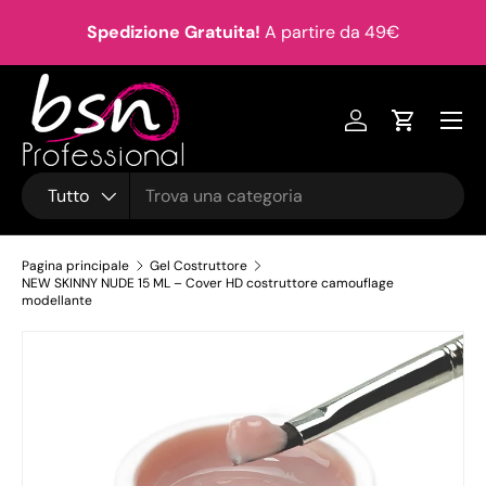
in
Spedizione Gratuita!
A partire da 49€
Passa ai contenuti
Accedi
Carrello
Cerca
Tipo prodotto
Tutto
Pagina principale
Gel Costruttore
NEW SKINNY NUDE 15 ML – Cover HD costruttore camouflage
modellante
Passa alle informazioni sul prodotto