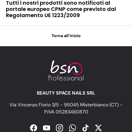
Tutti i nostri prodotti sono notificati al
portale europeo CPNP come previsto dal
Regolamento UE 1223/2009
Torna all’inizio
BEAUTY SPACE NAILS SRL
Via Vincenzo Florio 3/5 - 95045 Misterbianco (CT) -
P.IVA 05283460870
Facebook
YouTube
Instagram
WhatsApp
TikTok
Twitter