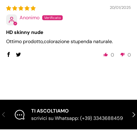
20/01/2025
Anonimo
HD skinny nude
Ottimo prodotto,colorazione stupenda naturale.
0
0
TI ASCOLTIAMO
Indietro
Ava
scrivici su Whatsapp: (+39) 3343688459