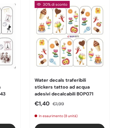
30% di sconto
Water decals traferibili
a
stickers tattoo ad acqua
043
adesivi decalcabili BOP071
Prezzo di vendita
Prezzo normale
€1,40
€1,99
In esaurimento (8 unità)