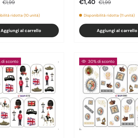
o di vendita
Prezzo normale
Prezzo di vendita
Prezzo normale
0
€1,40
€1,99
€1,99
bilità ridotta (10 unità)
Disponibilità ridotta (11 unità)
Aggiungi al carrello
Aggiungi al carrello
di sconto
30% di sconto