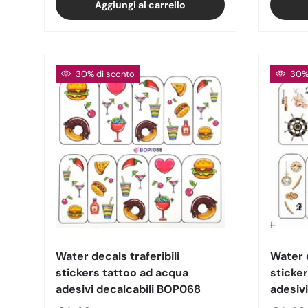
Aggiungi al carrello
30% di sconto
30% 
Water decals traferibili
Water d
stickers tattoo ad acqua
sticke
adesivi decalcabili BOP068
adesiv