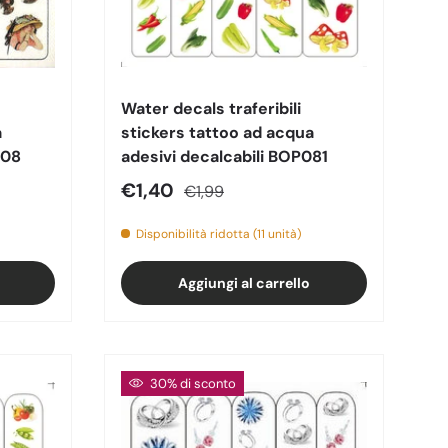
Water decals traferibili
a
stickers tattoo ad acqua
008
adesivi decalcabili BOP081
Prezzo di vendita
Prezzo normale
€1,40
€1,99
Disponibilità ridotta (11 unità)
Aggiungi al carrello
30% di sconto