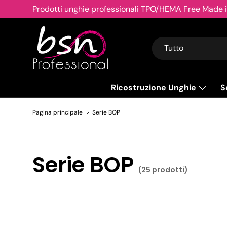
Spedizione Gratuita!
A partire da 49€
Passa ai contenuti
Cerca
Tipo prodotto
Tutto
Ricostruzione Unghie
S
Pagina principale
Serie BOP
Serie BOP
(25 prodotti)