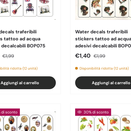
ecals traferibili
Water decals traferibili
rs tattoo ad acqua
stickers tattoo ad acqu
i decalcabili BOP075
adesivi decalcabili BOP
o di vendita
Prezzo normale
Prezzo di vendita
Prezzo normale
0
€1,40
€1,99
€1,99
bilità ridotta (12 unità)
Disponibilità ridotta (12 unità)
Aggiungi al carrello
Aggiungi al carrello
di sconto
30% di sconto