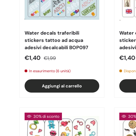
Water decals traferibili
Water d
stickers tattoo ad acqua
sticke
adesivi decalcabili BOP097
adesiv
Prezzo di vendita
Prezzo normale
Prezz
€1,40
€1,4
€1,99
In esaurimento (6 unità)
Disponi
Aggiungi al carrello
30% di sconto
30% 