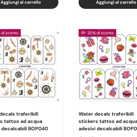
Aggiungi al carrello
Aggiungi al carrello
di sconto
30% di sconto
ecals traferibili
Water decals traferibili
rs tattoo ad acqua
stickers tattoo ad acqu
i decalcabili BOP040
adesivi decalcabili BOP