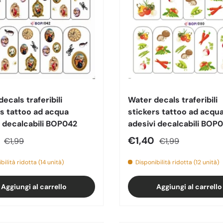
ecals traferibili
Water decals traferibili
rs tattoo ad acqua
stickers tattoo ad acqu
i decalcabili BOP042
adesivi decalcabili BOP
o di vendita
Prezzo normale
Prezzo di vendita
Prezzo normale
0
€1,40
€1,99
€1,99
bilità ridotta (14 unità)
Disponibilità ridotta (12 unità)
Aggiungi al carrello
Aggiungi al carrello