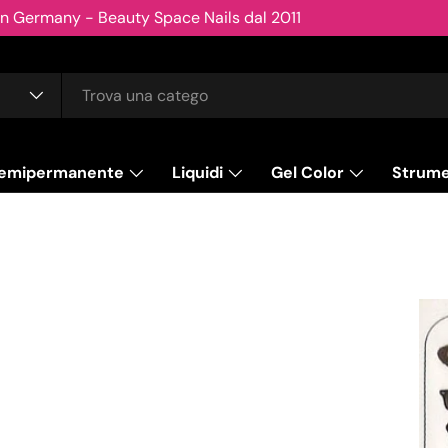
emipermanente
Liquidi
Gel Color
Strume