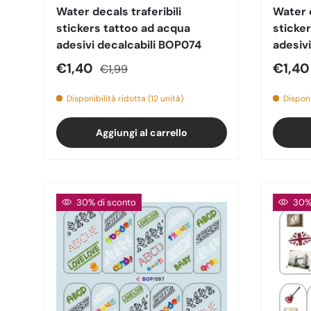
Water decals traferibili
Water d
stickers tattoo ad acqua
sticke
adesivi decalcabili BOP074
adesiv
Prezzo di vendita
Prezzo normale
Prezz
€1,40
€1,4
€1,99
Disponibilità ridotta (12 unità)
Disponi
Aggiungi al carrello
30% di sconto
30% 