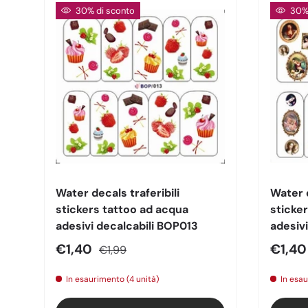
30% di sconto
30% 
Water decals traferibili
Water d
stickers tattoo ad acqua
sticke
adesivi decalcabili BOP013
adesiv
Prezzo di vendita
Prezzo normale
Prezz
€1,40
€1,4
€1,99
In esaurimento (4 unità)
In esau