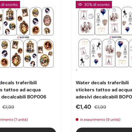
di sconto
30% di sconto
ecals traferibili
Water decals traferibili
rs tattoo ad acqua
stickers tattoo ad acqu
i decalcabili BOP006
adesivi decalcabili BOP
o di vendita
Prezzo normale
Prezzo di vendita
Prezzo normale
0
€1,40
€1,99
€1,99
rimento (7 unità)
In esaurimento (9 unità)