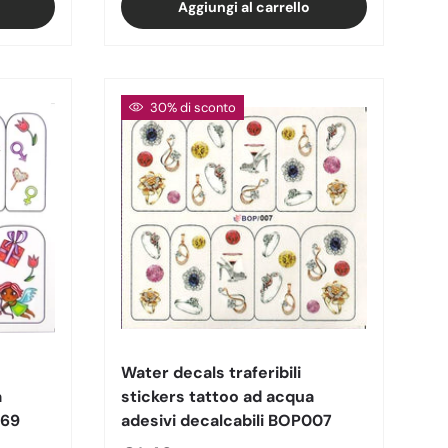
Aggiungi al carrello
30% di sconto
Water decals traferibili
a
stickers tattoo ad acqua
069
adesivi decalcabili BOP007