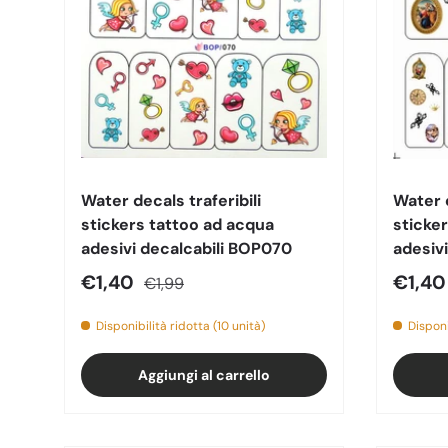
Water decals traferibili
Water d
stickers tattoo ad acqua
sticke
adesivi decalcabili BOP070
adesiv
Prezzo di vendita
Prezzo normale
Prezz
€1,40
€1,4
€1,99
Disponibilità ridotta (10 unità)
Disponi
Aggiungi al carrello