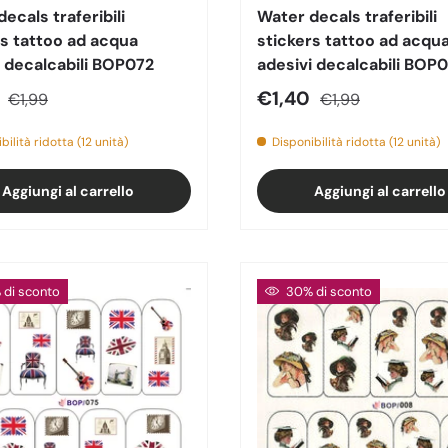
ecals traferibili
Water decals traferibili
rs tattoo ad acqua
stickers tattoo ad acqu
i decalcabili BOP072
adesivi decalcabili BOP
o di vendita
Prezzo normale
Prezzo di vendita
Prezzo normale
0
€1,40
€1,99
€1,99
bilità ridotta (12 unità)
Disponibilità ridotta (12 unità)
Aggiungi al carrello
Aggiungi al carrello
di sconto
30% di sconto