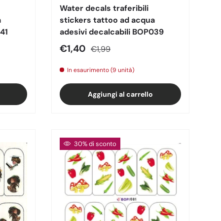
Water decals traferibili
a
stickers tattoo ad acqua
041
adesivi decalcabili BOP039
Prezzo di vendita
Prezzo normale
€1,40
€1,99
In esaurimento (9 unità)
Aggiungi al carrello
30% di sconto