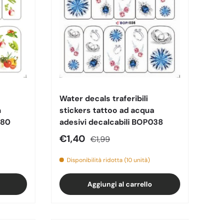
Water decals traferibili
a
stickers tattoo ad acqua
080
adesivi decalcabili BOP038
Prezzo di vendita
Prezzo normale
€1,40
€1,99
Disponibilità ridotta (10 unità)
Aggiungi al carrello