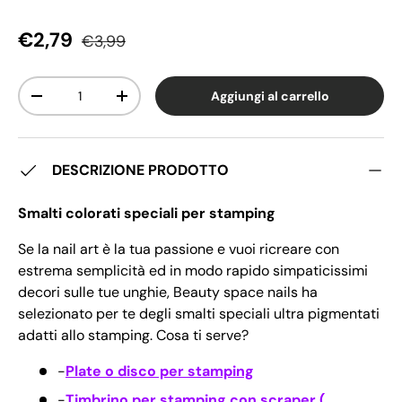
Prezzo di vendita
Prezzo normale
€2,79
€3,99
Q.tà
Aggiungi al carrello
Diminuire la quantità
Aumenta la quantità
DESCRIZIONE PRODOTTO
Smalti colorati speciali per stamping
Se la nail art è la tua passione e vuoi ricreare con
estrema semplicità ed in modo rapido simpaticissimi
decori sulle tue unghie, Beauty space nails ha
selezionato per te degli smalti speciali ultra pigmentati
adatti allo stamping. Cosa ti serve?
-
Plate o disco per stamping
-
Timbrino per stamping con scraper (