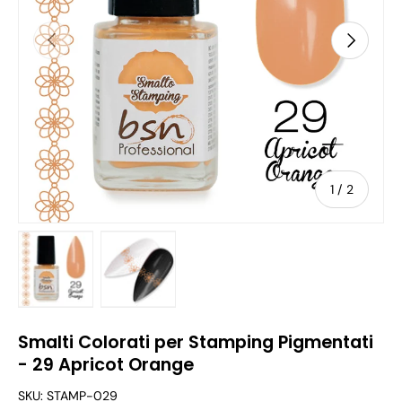
Indietro
Avanti
di
1
/
2
Carica immagine 1 nella visualizzazione galleria
Carica immagine 2 nella visualizzazione g
Smalti Colorati per Stamping Pigmentati
- 29 Apricot Orange
SKU:
STAMP-029