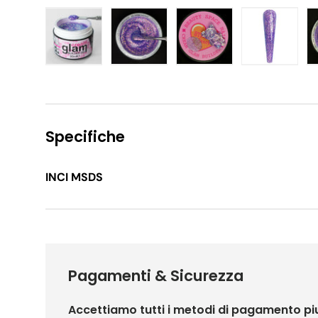
Carica immagine 1 nella visualizzazione galleria
Carica immagine 2 nella visualizzaz
Carica immagine 3 nell
Carica im
Specifiche
INCI MSDS
Pagamenti & Sicurezza
Accettiamo tutti i metodi di pagamento pi