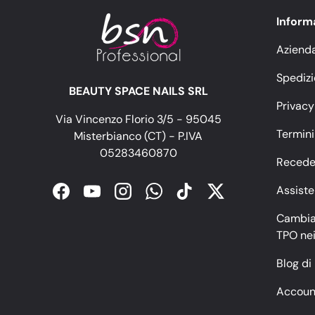
Inform
Aziend
Spedizi
BEAUTY SPACE NAILS SRL
Privacy
Via Vincenzo Florio 3/5 - 95045
Termini
Misterbianco (CT) - P.IVA
05283460870
Receder
Assist
Facebook
YouTube
Instagram
WhatsApp
TikTok
Twitter
Cambia
TPO nei
Blog di
Account