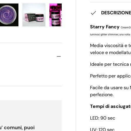
DESCRIZION
Starry Fancy
CreamGla
ione galleria
a visualizzazione galleria
magine 4 nella visualizzazione galleria
Carica immagine 5 nella visualizzazione galleria
Carica immagine 6 nella visualizzazione galler
Carica immagine 7 nella visualizz
Carica immagine 8 ne
Carica 
luminosi glitter shimmer, una volta 
Media viscosità e 
veloce e modellatur
Ideale per tecnica 
Perfetto per appli
Facile da usare su 
perfezione.
Tempi di asciugat
LED: 90 sec
u' comuni, puoi
UV: 120 sec