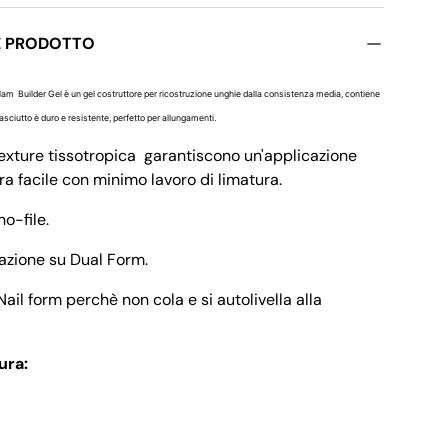
E PRODOTTO
m Builder Gel è un gel costruttore per ricostruzione unghie dalla consistenza media,
contiene
ia
azione galleria
lla visualizzazione galleria
immagine 9 nella visualizzazione galleria
asciutto è duro e resistente, perfetto per allungamenti.
texture tissotropica garantiscono un'applicazione
a facile con minimo lavoro di limatura.
no-file.
cazione su Dual Form.
Nail form perchè non cola e si autolivella alla
ura: