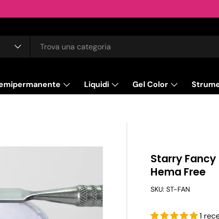
emipermanente
Liquidi
Gel Color
Strume
Starry Fancy
Hema Free
SKU:
ST-FAN
1 rec