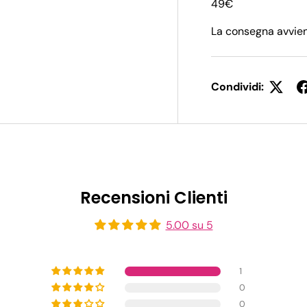
49€
La consegna avvien
Condividi:
Recensioni Clienti
5.00 su 5
1
0
0