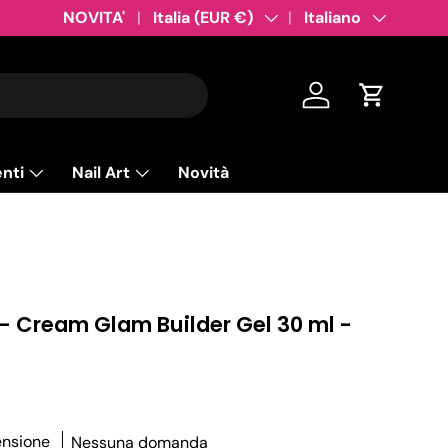
Pagamento anche alla consegna
NOVITA'
Paese/Regione
Italia (EUR €)
Lingua
Italiano
Accedi
Carrello
nti
Nail Art
Novità
 - Cream Glam Builder Gel 30 ml -
ensione
Nessuna domanda