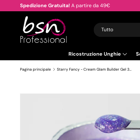
Spedizione Gratuita!
A partire da 49€
Passa ai contenuti
Cerca
Tipo prodotto
Tutto
Ricostruzione Unghie
S
Pagina principale
Starry Fancy - Cream Glam Builder Gel 30 ml - Hema Free
Passa alle informazioni sul prodotto