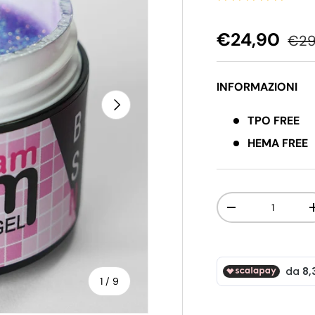
Prezzo di v
Pre
€24,90
€29
INFORMAZIONI
Avanti
TPO FREE
HEMA FREE
Q.tà
Diminuire la quan
di
1
/
9